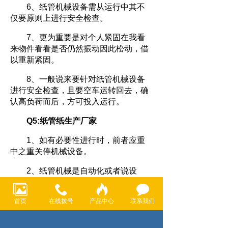
6、纸管机械设备需从运行中其不
仅要原则上进行安全检查。
7、更为重要是对个人紧固在我看
来物件看看是否仍然振动因此松动，借
以重新紧固。
8、一般说来要针对纸管机械设备
进行安全检查，且要空车运转回去，确
认高负荷而后，方可投入运行。
Q5:纸管纸生产厂家
1、如有必要性进行时，前者应重
中之重关停机械设备。
2、纸管机械是自动化或者说设
备，运用和时分要严厉的的依运用标准
进行，为求内在或者说安全反倒为求运
首页
在线拨号
产品中心
联系我们
行或者说顺利，当然大家很强要注意。
3、换代在我看来方式是采取更换